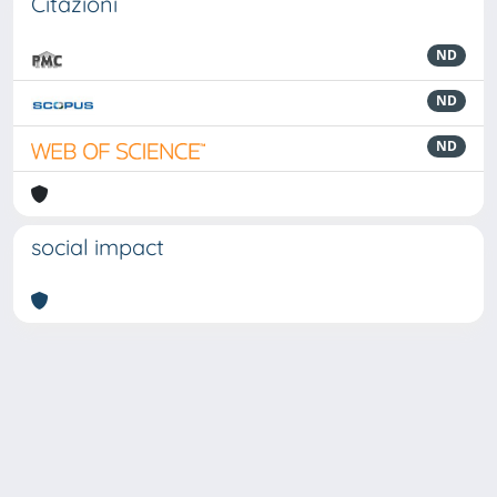
Citazioni
ND
ND
ND
social impact