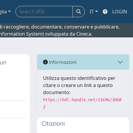
glia
IT
LOGIN
o di raccogliere, documentare, conservare e pubblicare,
 Information System) sviluppata da Cineca.
 un
Informazioni
Utilizza questo identificativo per
citare o creare un link a questo
documento:
https://hdl.handle.net/11696/3068
2
Citazioni