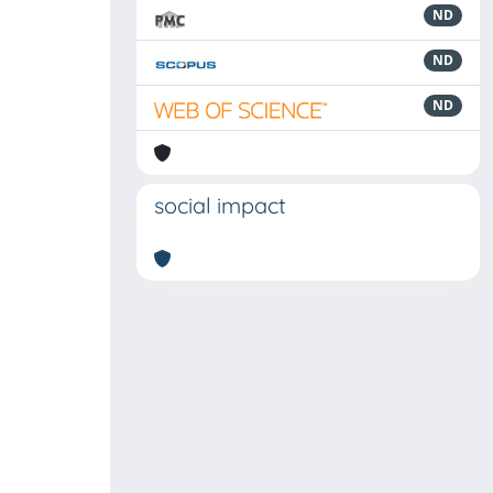
ND
ND
ND
social impact