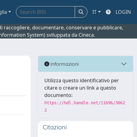
glia
IT
LOGIN
o di raccogliere, documentare, conservare e pubblicare,
 Information System) sviluppata da Cineca.
Informazioni
Utilizza questo identificativo per
citare o creare un link a questo
documento:
https://hdl.handle.net/11696/3062
2
Citazioni