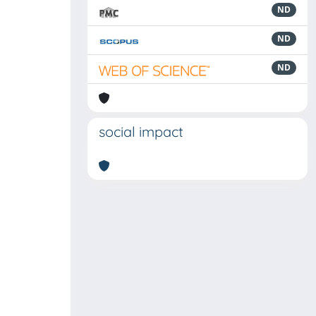
ND
ND
ND
social impact