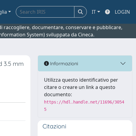
glia
IT
LOGIN
o di raccogliere, documentare, conservare e pubblicare,
 Information System) sviluppata da Cineca.
d 3.5 mm
Informazioni
Utilizza questo identificativo per
citare o creare un link a questo
documento:
https://hdl.handle.net/11696/3054
5
Citazioni