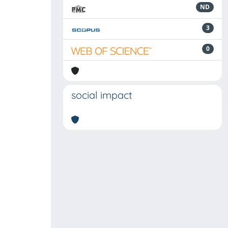
ND
3
0
social impact