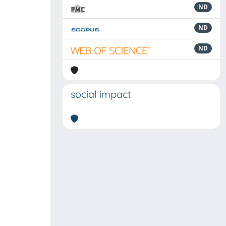
ND
ND
ND
social impact