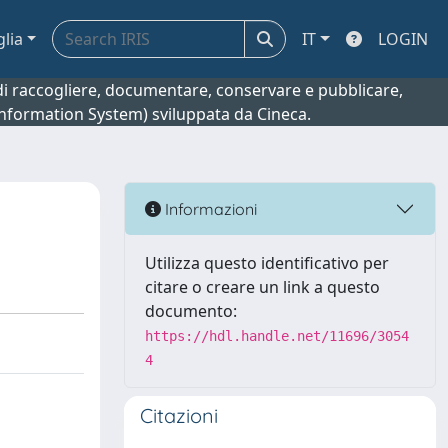
glia
IT
LOGIN
o di raccogliere, documentare, conservare e pubblicare,
 Information System) sviluppata da Cineca.
Informazioni
Utilizza questo identificativo per
citare o creare un link a questo
documento:
https://hdl.handle.net/11696/3054
4
Citazioni