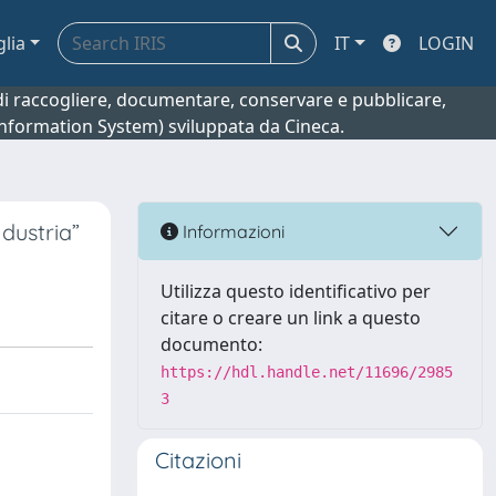
glia
IT
LOGIN
o di raccogliere, documentare, conservare e pubblicare,
 Information System) sviluppata da Cineca.
dustria”
Informazioni
Utilizza questo identificativo per
citare o creare un link a questo
documento:
https://hdl.handle.net/11696/2985
3
Citazioni