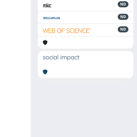
ND
ND
ND
social impact