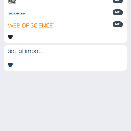
ND
ND
ND
social impact