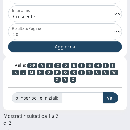
In ordine:
Risultati/Pagina
Vai a:
0-9
A
B
C
D
E
F
G
H
I
J
K
L
M
N
O
P
Q
R
S
T
U
V
W
X
Y
Z
o inserisci le iniziali:
Mostrati risultati da 1 a 2
di 2