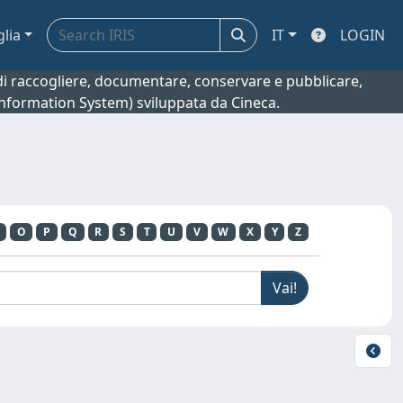
glia
IT
LOGIN
o di raccogliere, documentare, conservare e pubblicare,
 Information System) sviluppata da Cineca.
O
P
Q
R
S
T
U
V
W
X
Y
Z