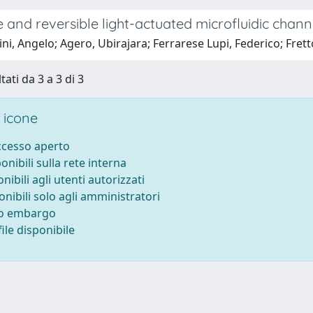
e and reversible light-actuated microfluidic cha
ni, Angelo; Agero, Ubirajara; Ferrarese Lupi, Federico; Fretto
tati da 3 a 3 di 3
 icone
accesso aperto
ponibili sulla rete interna
onibili agli utenti autorizzati
onibili solo agli amministratori
to embargo
ile disponibile