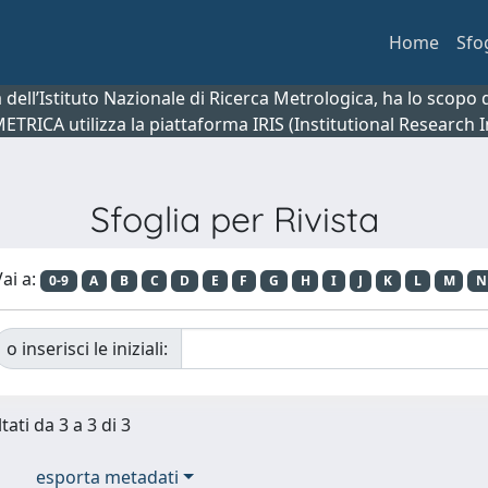
Home
Sfo
ca dell’Istituto Nazionale di Ricerca Metrologica, ha lo scop
 METRICA utilizza la piattaforma IRIS (Institutional Research
Sfoglia per Rivista
ai a:
0-9
A
B
C
D
E
F
G
H
I
J
K
L
M
N
o inserisci le iniziali:
tati da 3 a 3 di 3
esporta metadati