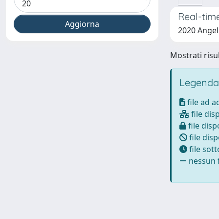
Real-tim
2020 Angeli
Mostrati risul
Legenda
file ad 
file dis
file disp
file disp
file sot
nessun f