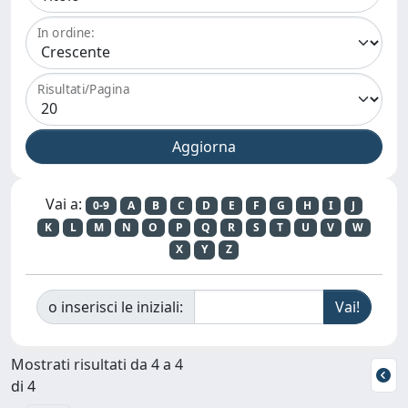
In ordine:
Risultati/Pagina
Vai a:
0-9
A
B
C
D
E
F
G
H
I
J
K
L
M
N
O
P
Q
R
S
T
U
V
W
X
Y
Z
o inserisci le iniziali:
Mostrati risultati da 4 a 4
di 4