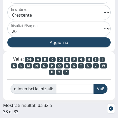
In ordine:
Risultati/Pagina
Vai a:
0-9
A
B
C
D
E
F
G
H
I
J
K
L
M
N
O
P
Q
R
S
T
U
V
W
X
Y
Z
o inserisci le iniziali:
Mostrati risultati da 32 a
33 di 33