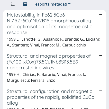
esporta metadati
Metastability in Fe62.5Co6
Ni7.5Zr6Cu1Nb2B15 amorphhous alloy
and optimisation of its magnetoelastic
response
1999 L., Lanotte; G., Ausanio; F., Branda; G., Luciani;
A., Stantero; Vinai, Franco; M., Carbucicchio
Structural and magnetic properties of
(Fe100-xCox)73.5Cu1Nb3Si13.5B9
nanocrystalline wires
1999 H., Chiriac; F., Barariu; Vinai, Franco; I.,
Murgulescu; Ferrara, Enzo
Structural configuration and magnetic
properties of the rapidly solidified CuCo
alloy