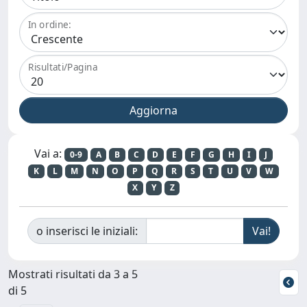
In ordine:
Risultati/Pagina
Vai a:
0-9
A
B
C
D
E
F
G
H
I
J
K
L
M
N
O
P
Q
R
S
T
U
V
W
X
Y
Z
o inserisci le iniziali:
Mostrati risultati da 3 a 5
di 5