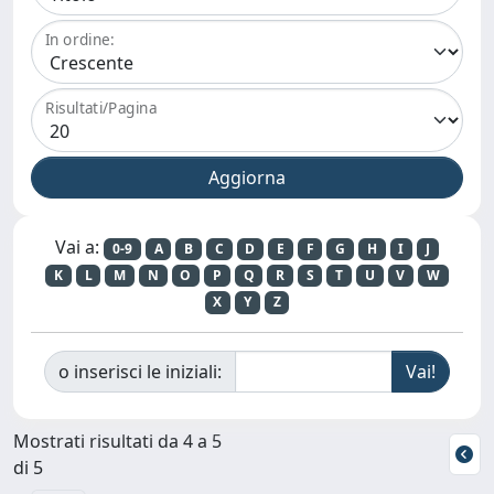
In ordine:
Risultati/Pagina
Vai a:
0-9
A
B
C
D
E
F
G
H
I
J
K
L
M
N
O
P
Q
R
S
T
U
V
W
X
Y
Z
o inserisci le iniziali:
Mostrati risultati da 4 a 5
di 5