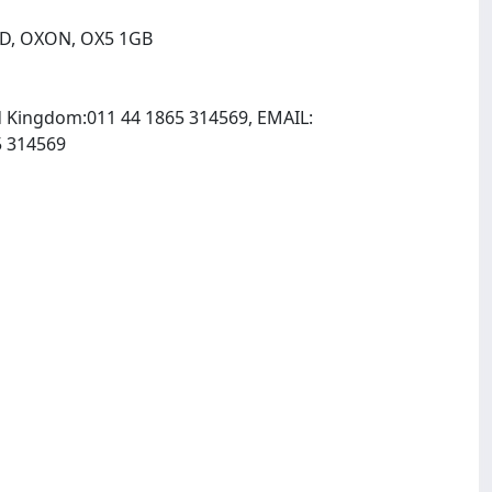
ND, OXON, OX5 1GB
d Kingdom:011 44 1865 314569, EMAIL:
, INTERNET: http://www.laxtonsprices.co.uk, Fax: 011 44 1865 314569