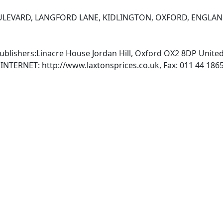
BOULEVARD, LANGFORD LANE, KIDLINGTON, OXFORD, ENGLA
lishers:Linacre House Jordan Hill, Oxford OX2 8DP Unite