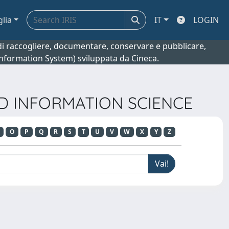
glia
IT
LOGIN
o di raccogliere, documentare, conservare e pubblicare,
 Information System) sviluppata da Cineca.
ND INFORMATION SCIENCE
O
P
Q
R
S
T
U
V
W
X
Y
Z