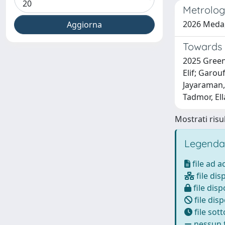
Metrolog
2026 Meda, 
Towards 
2025 Greenb
Elif; Garou
Jayaraman, 
Tadmor, Ell
Mostrati risul
Legenda
file ad 
file dis
file disp
file disp
file sot
nessun f