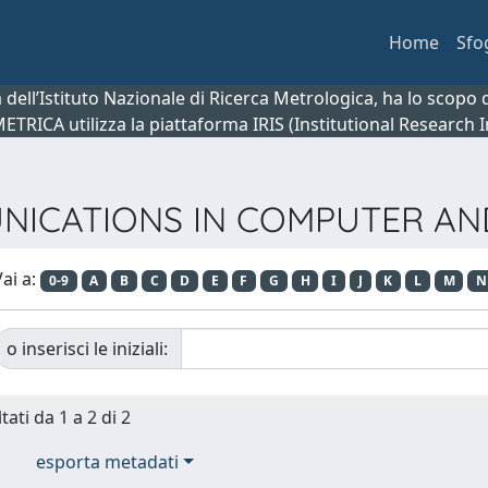
Home
Sfo
ca dell’Istituto Nazionale di Ricerca Metrologica, ha lo scop
 METRICA utilizza la piattaforma IRIS (Institutional Research
MUNICATIONS IN COMPUTER A
ai a:
0-9
A
B
C
D
E
F
G
H
I
J
K
L
M
N
o inserisci le iniziali:
tati da 1 a 2 di 2
esporta metadati