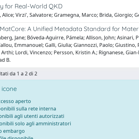
y for Real-World QKD
Alice; Virzi', Salvatore; Gramegna, Marco; Brida, Giorgio; 
MatCore: A Unified Metadata Standard for Materi
erg, Jane; Bóveda-Aguirre, Pámela; Allison, John; Asinari, 
fallou, Emmanouel; Galli, Giulia; Giannozzi, Paolo; Giustino,
Arthi; Lordi, Vincenzo; Persson, Kristin A.; Rignanese, Gian
ad B.
tati da 1 a 2 di 2
 icone
accesso aperto
ponibili sulla rete interna
onibili agli utenti autorizzati
onibili solo agli amministratori
to embargo
ile disponibile