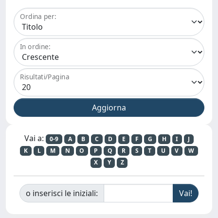
Ordina per:
In ordine:
Risultati/Pagina
Vai a:
0-9
A
B
C
D
E
F
G
H
I
J
K
L
M
N
O
P
Q
R
S
T
U
V
W
X
Y
Z
o inserisci le iniziali: