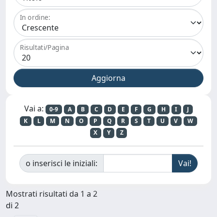
In ordine:
Risultati/Pagina
Vai a:
0-9
A
B
C
D
E
F
G
H
I
J
K
L
M
N
O
P
Q
R
S
T
U
V
W
X
Y
Z
o inserisci le iniziali:
Mostrati risultati da 1 a 2
di 2