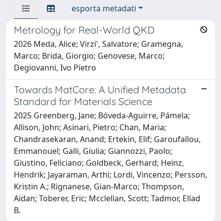
esporta metadati
Metrology for Real-World QKD
2026 Meda, Alice; Virzi', Salvatore; Gramegna,
Marco; Brida, Giorgio; Genovese, Marco;
Degiovanni, Ivo Pietro
Towards MatCore: A Unified Metadata
Standard for Materials Science
2025 Greenberg, Jane; Bóveda-Aguirre, Pámela;
Allison, John; Asinari, Pietro; Chan, Maria;
Chandrasekaran, Anand; Ertekin, Elif; Garoufallou,
Emmanouel; Galli, Giulia; Giannozzi, Paolo;
Giustino, Feliciano; Goldbeck, Gerhard; Heinz,
Hendrik; Jayaraman, Arthi; Lordi, Vincenzo; Persson,
Kristin A.; Rignanese, Gian-Marco; Thompson,
Aidan; Toberer, Eric; Mcclellan, Scott; Tadmor, Ellad
B.