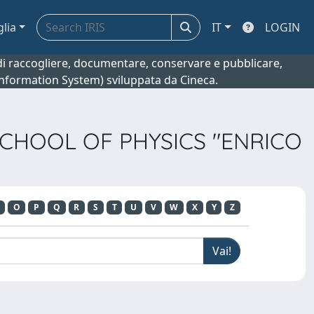
glia
IT
LOGIN
o di raccogliere, documentare, conservare e pubblicare,
 Information System) sviluppata da Cineca.
SCHOOL OF PHYSICS "ENRICO
O
P
Q
R
S
T
U
V
W
X
Y
Z