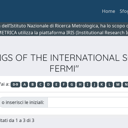
Home
Sfo
ca dell’Istituto Nazionale di Ricerca Metrologica, ha lo scop
 METRICA utilizza la piattaforma IRIS (Institutional Research
DINGS OF THE INTERNATIONAL 
FERMI"
ai a:
0-9
A
B
C
D
E
F
G
H
I
J
K
L
M
N
o inserisci le iniziali:
tati da 1 a 3 di 3