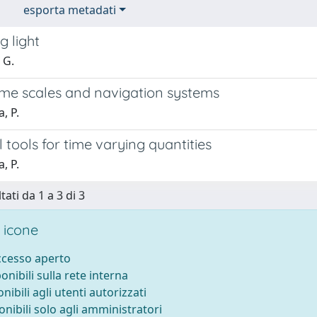
esporta metadati
 light
 G.
time scales and navigation systems
, P.
al tools for time varying quantities
, P.
tati da 1 a 3 di 3
 icone
accesso aperto
ponibili sulla rete interna
onibili agli utenti autorizzati
onibili solo agli amministratori