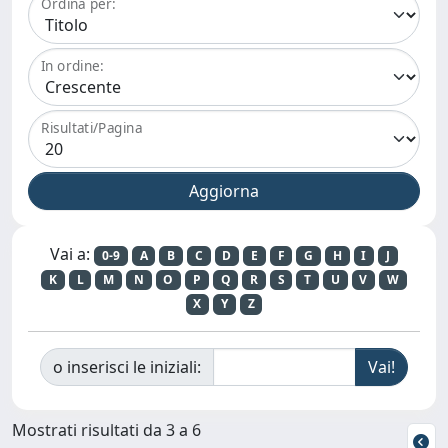
Ordina per:
In ordine:
Risultati/Pagina
Vai a:
0-9
A
B
C
D
E
F
G
H
I
J
K
L
M
N
O
P
Q
R
S
T
U
V
W
X
Y
Z
o inserisci le iniziali:
Mostrati risultati da 3 a 6