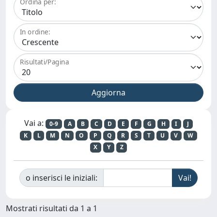
Ordina per:
In ordine:
Risultati/Pagina
Vai a:
0-9
A
B
C
D
E
F
G
H
I
J
K
L
M
N
O
P
Q
R
S
T
U
V
W
X
Y
Z
o inserisci le iniziali:
Mostrati risultati da 1 a 1