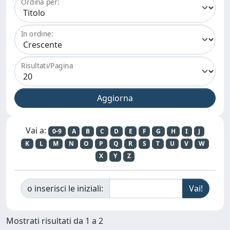
Ordina per:
In ordine:
Risultati/Pagina
Vai a:
0-9
A
B
C
D
E
F
G
H
I
J
K
L
M
N
O
P
Q
R
S
T
U
V
W
X
Y
Z
o inserisci le iniziali:
Mostrati risultati da 1 a 2