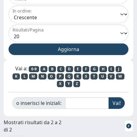
In ordine:
Risultati/Pagina
Vai a:
0-9
A
B
C
D
E
F
G
H
I
J
K
L
M
N
O
P
Q
R
S
T
U
V
W
X
Y
Z
o inserisci le iniziali:
Mostrati risultati da 2 a 2
di 2