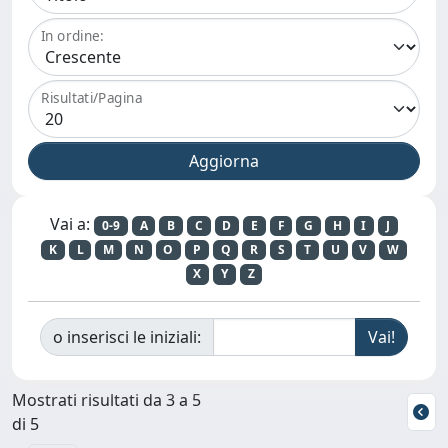
In ordine:
Risultati/Pagina
Vai a:
0-9
A
B
C
D
E
F
G
H
I
J
K
L
M
N
O
P
Q
R
S
T
U
V
W
X
Y
Z
o inserisci le iniziali:
Mostrati risultati da 3 a 5
di 5