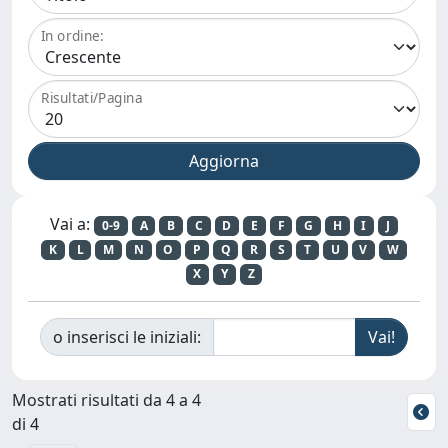
In ordine:
Risultati/Pagina
Vai a:
0-9
A
B
C
D
E
F
G
H
I
J
K
L
M
N
O
P
Q
R
S
T
U
V
W
X
Y
Z
o inserisci le iniziali:
Mostrati risultati da 4 a 4
di 4