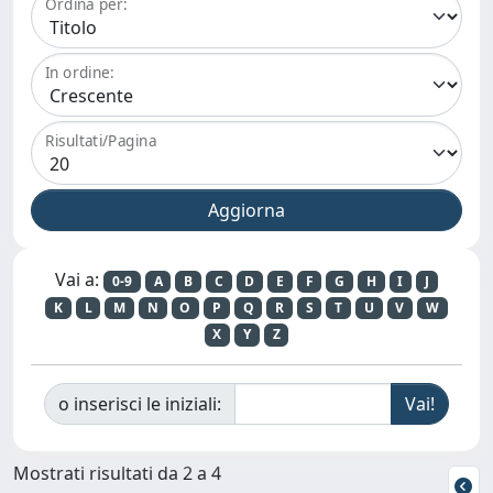
Ordina per:
In ordine:
Risultati/Pagina
Vai a:
0-9
A
B
C
D
E
F
G
H
I
J
K
L
M
N
O
P
Q
R
S
T
U
V
W
X
Y
Z
o inserisci le iniziali:
Mostrati risultati da 2 a 4