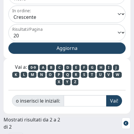
In ordine:
Risultati/Pagina
Vai a:
0-9
A
B
C
D
E
F
G
H
I
J
K
L
M
N
O
P
Q
R
S
T
U
V
W
X
Y
Z
o inserisci le iniziali:
Mostrati risultati da 2 a 2
di 2