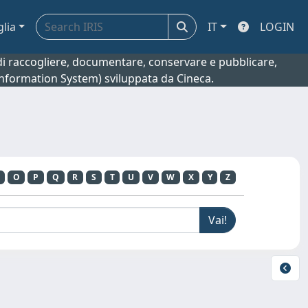
glia
IT
LOGIN
o di raccogliere, documentare, conservare e pubblicare,
 Information System) sviluppata da Cineca.
O
P
Q
R
S
T
U
V
W
X
Y
Z