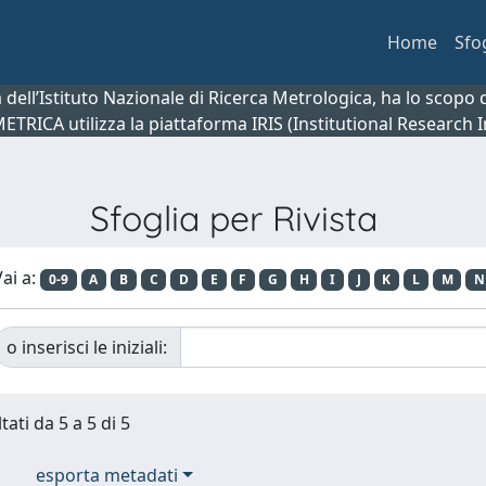
Home
Sfo
ca dell’Istituto Nazionale di Ricerca Metrologica, ha lo scop
 METRICA utilizza la piattaforma IRIS (Institutional Research
Sfoglia per Rivista
ai a:
0-9
A
B
C
D
E
F
G
H
I
J
K
L
M
N
o inserisci le iniziali:
tati da 5 a 5 di 5
esporta metadati