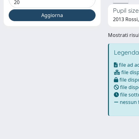
Pupil siz
2013 Rossi,
Mostrati risul
Legenda
file ad 
file dis
file disp
file disp
file sot
nessun f