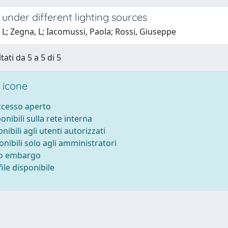
e under different lighting sources
 L; Zegna, L; Iacomussi, Paola; Rossi, Giuseppe
tati da 5 a 5 di 5
 icone
accesso aperto
ponibili sulla rete interna
onibili agli utenti autorizzati
onibili solo agli amministratori
to embargo
ile disponibile