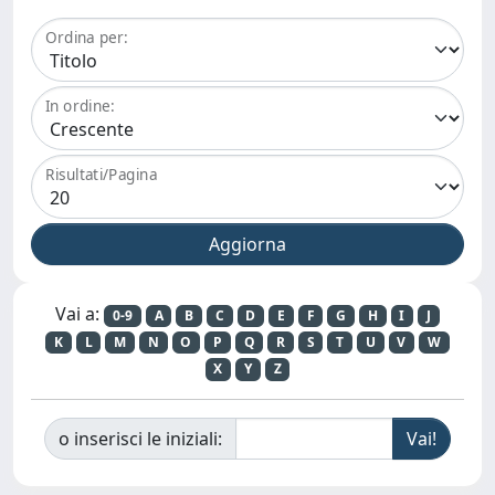
Ordina per:
In ordine:
Risultati/Pagina
Vai a:
0-9
A
B
C
D
E
F
G
H
I
J
K
L
M
N
O
P
Q
R
S
T
U
V
W
X
Y
Z
o inserisci le iniziali: