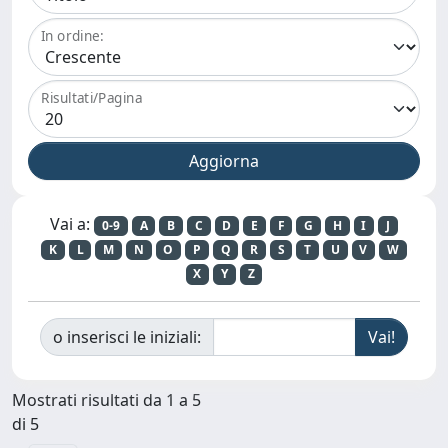
In ordine:
Risultati/Pagina
Vai a:
0-9
A
B
C
D
E
F
G
H
I
J
K
L
M
N
O
P
Q
R
S
T
U
V
W
X
Y
Z
o inserisci le iniziali:
Mostrati risultati da 1 a 5
di 5