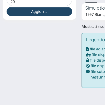
Simulatio
1997 Bianc,
Mostrati risul
Legenda
file ad 
file dis
file disp
file disp
file sot
nessun f