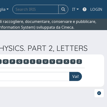
glia
IT
LOGIN
o di raccogliere, documentare, conservare e pubblicare,
 Information System) sviluppata da Cineca.
HYSICS. PART 2, LETTERS
O
P
Q
R
S
T
U
V
W
X
Y
Z