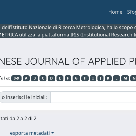
Home
Sfo
ca dell’Istituto Nazionale di Ricerca Metrologica, ha lo scop
 METRICA utilizza la piattaforma IRIS (Institutional Research
PANESE JOURNAL OF APPLIED P
ai a:
0-9
A
B
C
D
E
F
G
H
I
J
K
L
M
N
o inserisci le iniziali:
tati da 2 a 2 di 2
esporta metadati