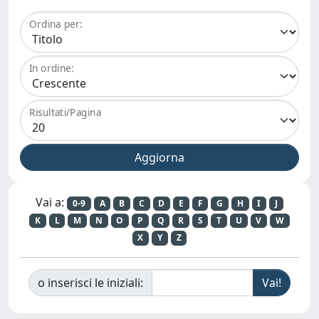
Ordina per:
In ordine:
Risultati/Pagina
Vai a:
0-9
A
B
C
D
E
F
G
H
I
J
K
L
M
N
O
P
Q
R
S
T
U
V
W
X
Y
Z
o inserisci le iniziali: