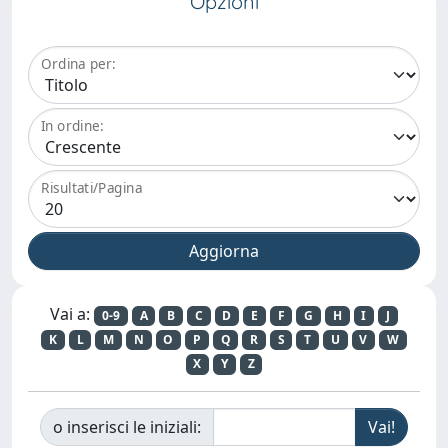
Opzioni
Ordina per:
In ordine:
Risultati/Pagina
Vai a:
0-9
A
B
C
D
E
F
G
H
I
J
K
L
M
N
O
P
Q
R
S
T
U
V
W
X
Y
Z
o inserisci le iniziali: