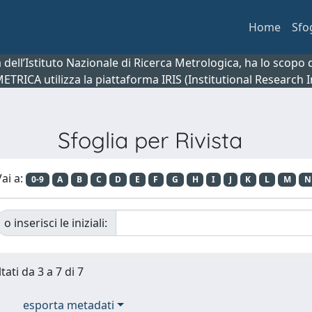
Home
Sfo
ca dell’Istituto Nazionale di Ricerca Metrologica, ha lo scop
 METRICA utilizza la piattaforma IRIS (Institutional Research
Sfoglia per Rivista
ai a:
0-9
A
B
C
D
E
F
G
H
I
J
K
L
M
N
o inserisci le iniziali:
tati da 3 a 7 di 7
esporta metadati