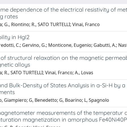
me dependence of the electrical resistivity of met
g rates
lia; G., Riontino; R., SATO TURTELLI; Vinai, Franco
lity in HgI2
dotti, C.; Gervino, G.; Monticone, Eugenio; Gabutti, A.; Nast
 of structural relaxation on the magnetic permeab
netic alloys
ia; R., SATO TURTELLI; Vinai, Franco; A., Lovas
nd Bulk-Density of States Analysis in a-Si-H by 
ments
, Giampiero; G, Benedetto; G, Boarino; L, Spagnolo
agnetometer measurements of the temperatur d
aturation magnetization in amorphous Fe40Ni40