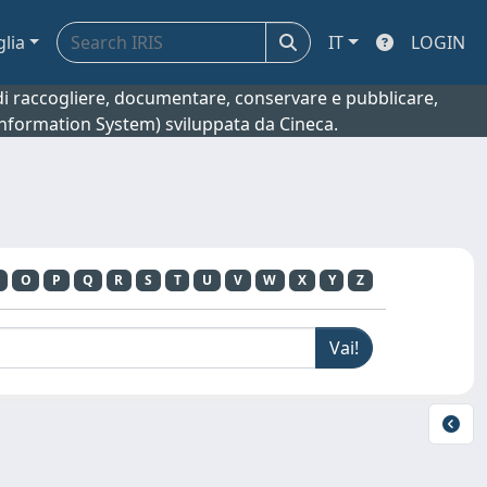
glia
IT
LOGIN
o di raccogliere, documentare, conservare e pubblicare,
 Information System) sviluppata da Cineca.
O
P
Q
R
S
T
U
V
W
X
Y
Z