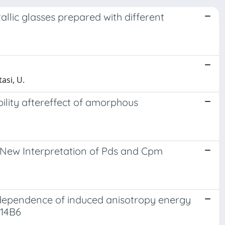
allic glasses prepared with different
asi, U.
ility aftereffect of amorphous
a New Interpretation of Pds and Cpm
ependence of induced anisotropy energy
P14B6