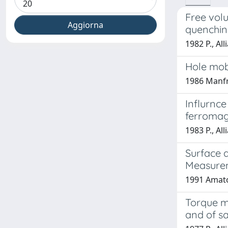
Free volu
quenchin
1982 P., Al
Hole mobi
1986 Manfre
Influrnce
ferromag
1983 P., All
Surface a
Measure
1991 Amato
Torque m
and of s