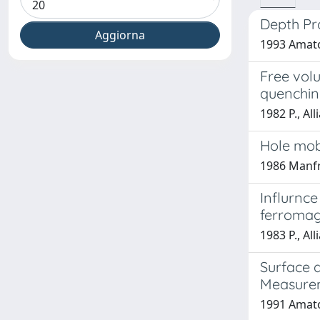
Depth Pro
1993 Amato,
Free volu
quenchin
1982 P., Al
Hole mobi
1986 Manfre
Influrnce
ferromag
1983 P., All
Surface a
Measure
1991 Amato