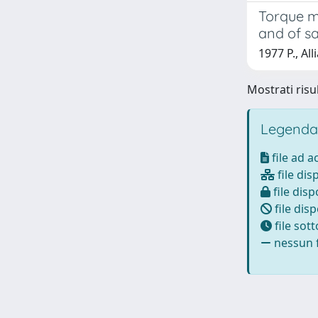
Torque m
and of s
1977 P., All
Mostrati risul
Legenda
file ad 
file dis
file disp
file disp
file sot
nessun f