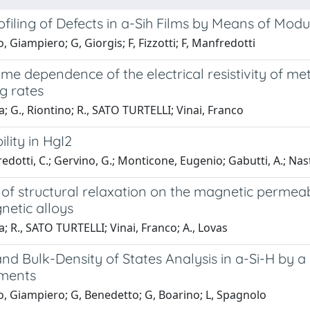
filing of Defects in a-Sih Films by Means of Mod
 Giampiero; G, Giorgis; F, Fizzotti; F, Manfredotti
me dependence of the electrical resistivity of met
g rates
lia; G., Riontino; R., SATO TURTELLI; Vinai, Franco
lity in HgI2
dotti, C.; Gervino, G.; Monticone, Eugenio; Gabutti, A.; Nast
 of structural relaxation on the magnetic permeab
netic alloys
ia; R., SATO TURTELLI; Vinai, Franco; A., Lovas
nd Bulk-Density of States Analysis in a-Si-H by 
ments
, Giampiero; G, Benedetto; G, Boarino; L, Spagnolo