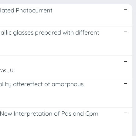
ulated Photocurrent
allic glasses prepared with different
asi, U.
ility aftereffect of amorphous
a New Interpretation of Pds and Cpm