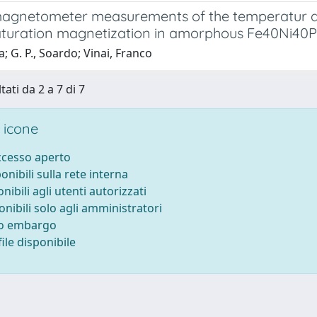
agnetometer measurements of the temperatur d
aturation magnetization in amorphous Fe40Ni40
ia; G. P., Soardo; Vinai, Franco
tati da 2 a 7 di 7
 icone
accesso aperto
ponibili sulla rete interna
onibili agli utenti autorizzati
onibili solo agli amministratori
to embargo
ile disponibile