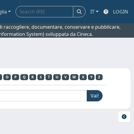
glia
IT
LOGIN
o di raccogliere, documentare, conservare e pubblicare,
 Information System) sviluppata da Cineca.
O
P
Q
R
S
T
U
V
W
X
Y
Z