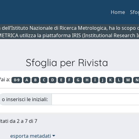
Home
Sfo
ca dell’Istituto Nazionale di Ricerca Metrologica, ha lo scop
 METRICA utilizza la piattaforma IRIS (Institutional Research
Sfoglia per Rivista
ai a:
0-9
A
B
C
D
E
F
G
H
I
J
K
L
M
N
o inserisci le iniziali:
tati da 2 a 7 di 7
esporta metadati