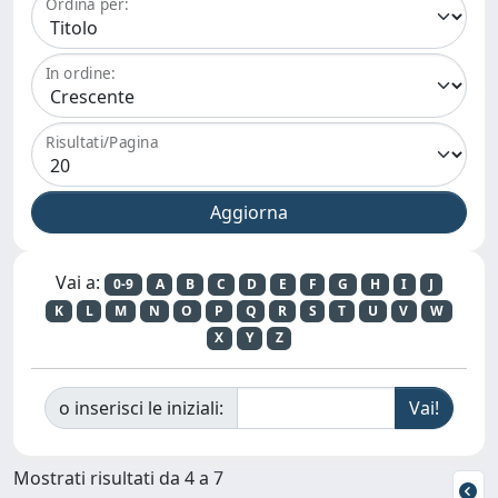
Ordina per:
In ordine:
Risultati/Pagina
Vai a:
0-9
A
B
C
D
E
F
G
H
I
J
K
L
M
N
O
P
Q
R
S
T
U
V
W
X
Y
Z
o inserisci le iniziali:
Mostrati risultati da 4 a 7