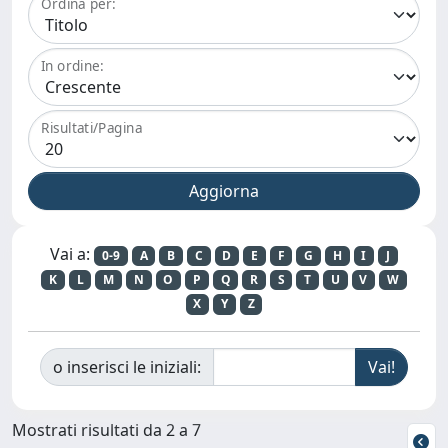
Ordina per:
In ordine:
Risultati/Pagina
Vai a:
0-9
A
B
C
D
E
F
G
H
I
J
K
L
M
N
O
P
Q
R
S
T
U
V
W
X
Y
Z
o inserisci le iniziali:
Mostrati risultati da 2 a 7