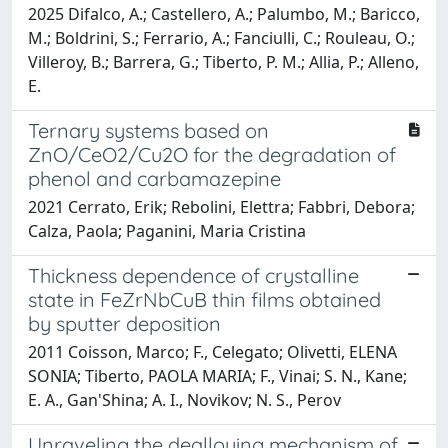
2025 Difalco, A.; Castellero, A.; Palumbo, M.; Baricco,
M.; Boldrini, S.; Ferrario, A.; Fanciulli, C.; Rouleau, O.;
Villeroy, B.; Barrera, G.; Tiberto, P. M.; Allia, P.; Alleno,
E.
Ternary systems based on
ZnO/CeO2/Cu2O for the degradation of
phenol and carbamazepine
2021 Cerrato, Erik; Rebolini, Elettra; Fabbri, Debora;
Calza, Paola; Paganini, Maria Cristina
Thickness dependence of crystalline
state in FeZrNbCuB thin films obtained
by sputter deposition
2011 Coisson, Marco; F., Celegato; Olivetti, ELENA
SONIA; Tiberto, PAOLA MARIA; F., Vinai; S. N., Kane;
E. A., Gan'Shina; A. I., Novikov; N. S., Perov
Unraveling the dealloying mechanism of