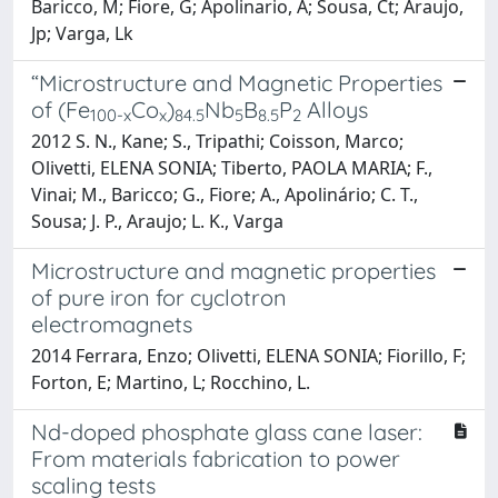
Baricco, M; Fiore, G; Apolinario, A; Sousa, Ct; Araujo,
Jp; Varga, Lk
“Microstructure and Magnetic Properties
of (Fe
Co
)
Nb
B
P
Alloys
100-x
x
84.5
5
8.5
2
2012 S. N., Kane; S., Tripathi; Coisson, Marco;
Olivetti, ELENA SONIA; Tiberto, PAOLA MARIA; F.,
Vinai; M., Baricco; G., Fiore; A., Apolinário; C. T.,
Sousa; J. P., Araujo; L. K., Varga
Microstructure and magnetic properties
of pure iron for cyclotron
electromagnets
2014 Ferrara, Enzo; Olivetti, ELENA SONIA; Fiorillo, F;
Forton, E; Martino, L; Rocchino, L.
Nd-doped phosphate glass cane laser:
From materials fabrication to power
scaling tests