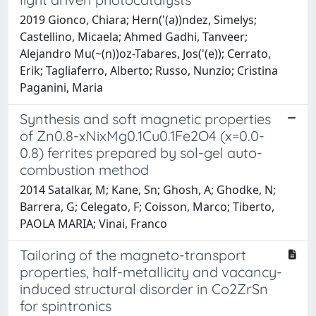
2019 Gionco, Chiara; Hern('(a))ndez, Simelys;
Castellino, Micaela; Ahmed Gadhi, Tanveer;
Alejandro Mu(~(n))oz-Tabares, Jos('(e)); Cerrato,
Erik; Tagliaferro, Alberto; Russo, Nunzio; Cristina
Paganini, Maria
Synthesis and soft magnetic properties
of Zn0.8-xNixMg0.1Cu0.1Fe2O4 (x=0.0-
0.8) ferrites prepared by sol-gel auto-
combustion method
2014 Satalkar, M; Kane, Sn; Ghosh, A; Ghodke, N;
Barrera, G; Celegato, F; Coisson, Marco; Tiberto,
PAOLA MARIA; Vinai, Franco
Tailoring of the magneto-transport
properties, half-metallicity and vacancy-
induced structural disorder in Co2ZrSn
for spintronics