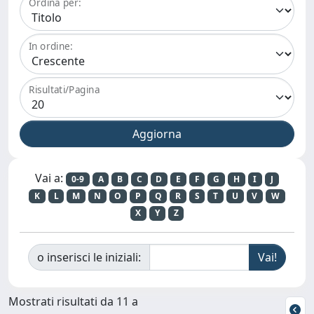
Ordina per:
In ordine:
Risultati/Pagina
Vai a:
0-9
A
B
C
D
E
F
G
H
I
J
K
L
M
N
O
P
Q
R
S
T
U
V
W
X
Y
Z
o inserisci le iniziali:
Mostrati risultati da 11 a