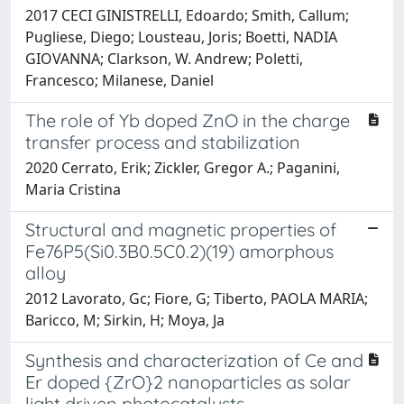
2017 CECI GINISTRELLI, Edoardo; Smith, Callum;
Pugliese, Diego; Lousteau, Joris; Boetti, NADIA
GIOVANNA; Clarkson, W. Andrew; Poletti,
Francesco; Milanese, Daniel
The role of Yb doped ZnO in the charge
transfer process and stabilization
2020 Cerrato, Erik; Zickler, Gregor A.; Paganini,
Maria Cristina
Structural and magnetic properties of
Fe76P5(Si0.3B0.5C0.2)(19) amorphous
alloy
2012 Lavorato, Gc; Fiore, G; Tiberto, PAOLA MARIA;
Baricco, M; Sirkin, H; Moya, Ja
Synthesis and characterization of Ce and
Er doped {ZrO}2 nanoparticles as solar
light driven photocatalysts