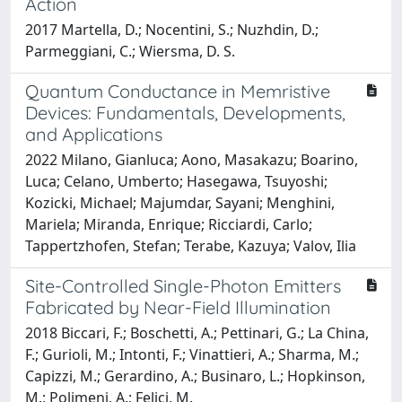
Action
2017 Martella, D.; Nocentini, S.; Nuzhdin, D.;
Parmeggiani, C.; Wiersma, D. S.
Quantum Conductance in Memristive
Devices: Fundamentals, Developments,
and Applications
2022 Milano, Gianluca; Aono, Masakazu; Boarino,
Luca; Celano, Umberto; Hasegawa, Tsuyoshi;
Kozicki, Michael; Majumdar, Sayani; Menghini,
Mariela; Miranda, Enrique; Ricciardi, Carlo;
Tappertzhofen, Stefan; Terabe, Kazuya; Valov, Ilia
Site-Controlled Single-Photon Emitters
Fabricated by Near-Field Illumination
2018 Biccari, F.; Boschetti, A.; Pettinari, G.; La China,
F.; Gurioli, M.; Intonti, F.; Vinattieri, A.; Sharma, M.;
Capizzi, M.; Gerardino, A.; Businaro, L.; Hopkinson,
M.; Polimeni, A.; Felici, M.