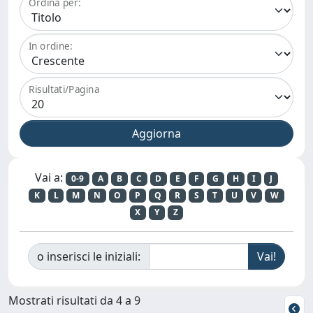
Ordina per:
In ordine:
Risultati/Pagina
Vai a:
0-9
A
B
C
D
E
F
G
H
I
J
K
L
M
N
O
P
Q
R
S
T
U
V
W
X
Y
Z
o inserisci le iniziali:
Mostrati risultati da 4 a 9