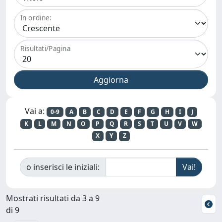
In ordine:
Risultati/Pagina
Vai a:
0-9
A
B
C
D
E
F
G
H
I
J
K
L
M
N
O
P
Q
R
S
T
U
V
W
X
Y
Z
o inserisci le iniziali:
Mostrati risultati da 3 a 9
di 9